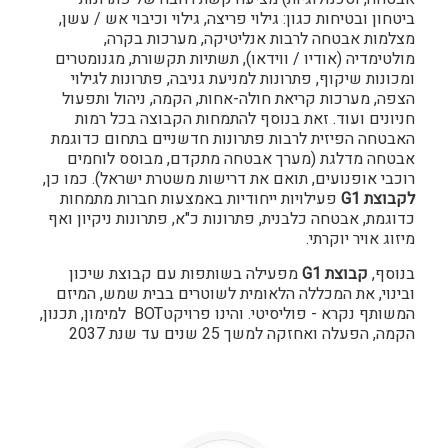
ביטחון ובטיחות כגון: גילוי פריצה, גילוי וכיבוי אש / עשן,
מצלמות אבטחה לרבות אנליטיקה, מערכות בקרה,
מולטימדיה (אודיו / ווידאו), תשתיות תקשורת, מגנומטרים
ומכונות שיקוף, פתרונות למניעת גניבה, פתרונות לגילוי
הצפה, מערכות קריאת חולה-אחות, הקמה, ניהול ותפעול
חניונים ועוד. זאת בנוסף להתמחות הקבוצה בכל רמות
האבטחה הפיזית לרבות פתרונות חדשניים בתחום כדוגמת
אבטחה מדלגת (מערך אבטחה מתקדם, מבוסס לוחמים
רוכבי אופנועים, תואם את דרישות משטרת ישראל). כמו כן,
לקבוצת
G1
פעילויות ייחודיות באמצעות חברות מתמחות
כדוגמת, אבטחה כלבנית, פתרונות כ"א, פתרונות ניקיון ואף
מיזוג אויר יוקרתי.
בנוסף,
קבוצת
G1
מפעילה בשותפות עם קבוצת שיכון
ובינוי, את המכללה הלאומית לשוטרים בבית שמש, המיזם
המשותף נקרא - פוליסיטי. והינו פרויקטBOT למימון, תכנון,
הקמה, הפעלה ואחזקה למשך 25 שנים עד שנת 2037