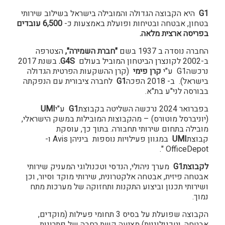
G1
היא הקבוצה הגדולה והמובילה בישראל בשילוב שירותי
בטחון, אבטחה ובטיחות ופועלת באמצעות כ-
6,500 עובדים
בפריסה ארצית מלאה.
החברה נוסדה ב 1937 בשם
"
חברת השמירה",
הצטרפה
ב-2002 לקונצרן הביטחון המוביל בעולם
G4S
.
בשנת 2017
נרכשהG1 ע"י
קרן פימי
(קרן ההשקעות הפרטית הגדולה
בישראל). ב- 2018 הפכה
G1
לחברה ציבורית עם הנפקתה
בבורסה לני"ע בת"א.
בפברואר 2024 נרכשה השליטה בקבוצת
G1
ע"י
UMI
(יוניברסל מוטורס) – מהקבוצות המובילות במשק הישראלי,
מובילה בתחום שירותי תחבורה. בתוך כך, עוסקת
קבוצת
UMI
במגוון פעילויות נוספות ביניהן Avis ו-
OfficeDepot ".
לקבוצת
G1
מערך ניהולי, הנדסי וטכנולוגי המעניק שירותי
אבטחה פיזית, אבטחה אלקטרונית, שירותי מוקד וסיור, וכן
ושירותי תכנון וביצוע התקנות ותחזוקה של מערכות מתח
נמוך.
הקבוצה שפועלת על בסיס 3 תחומי פעילות (מוקדים,
אבטחה, וטכנולוגיות) מציעה קשת רחבה של פתרונות