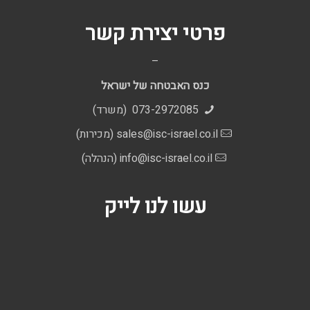
פרטי יצירת קשר
–
כנס האבטחה של ישראל
073-2972085 (משרד)
sales@isc-israel.co.il
(מכירות)
info@isc-israel.co.il
(הנהלה)
עשו לנו לייק