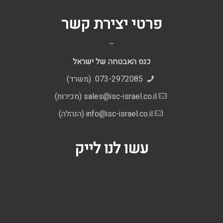
פרטי יצירת קשר
–
כנס האבטחה של ישראל
073-2972085 (משרד)
sales@isc-israel.co.il
(מכירות)
info@isc-israel.co.il
(הנהלה)
עשו לנו לייק