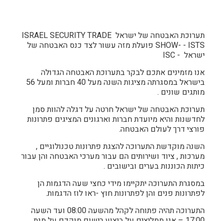
תערוכת האבטחה של ישראל ISRAEL SECURITY TRADE
SHOW- - ISTS פועלת מזה עשור לצד כנס האבטחה של
ישראל - ISC
אנו מזמינים אתכם לבקר בתערוכת האבטחה הגדולה
בישראל במסגרתה מציגות השנה מעל 40 חברות ומעל 56
מותגים שונים .
תערוכת האבטחה של ישראל חרטה על דגלה להוות סמן
לחדשנות והיא מיועדת חברות וארגונים המציגים פתרונות
פורצי דרך לעולם האבטחה.
​השנה מוקדשת התערוכה להצגת פתרונות טכנולוגיים ,
מערכות , ציוד ושירותים הם עבור מערכי האבטחה והן עבור
כיתות הכוננות בערים ובישובים .
במסגרת התערוכה יתקיימו מידי כחצי שעה הדגמות הן
לפתרונות פנים והן לפתרונות חוץ -ראו לוז הדגמות.
התערוכה תהיה פתוחה לקהל מהשעה 08:00 ועד השעה
17:00 – אנו ממליצים על ביצוע רישום מוקדם על מנת